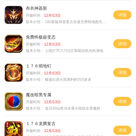
布衣神器新
详情
开服时间：
12月/13日
版本介绍：
180新版神器复古攻速无赞助地图无排行
免费终极超变态
详情
开服时间：
12月/13日
版本介绍：
上线打币刀刀过亿智能挂机光柱满地
１７６彻地钉
详情
开服时间：
12月/13日
版本介绍：
极速白虎火雨犀利BOSS多多
魔改暗黑专属
详情
开服时间：
12月/13日
版本介绍：
道召30仙兽法全屏火雨战全屏溅射
１７６龙腾复古
详情
开服时间：
12月/13日