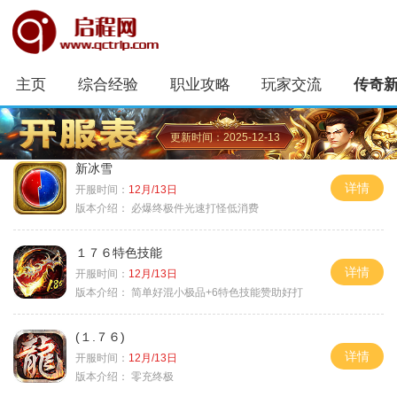
主页
综合经验
职业攻略
玩家交流
传奇
更新时间：2025-12-13
新冰雪
详情
开服时间：
12月/13日
版本介绍：
必爆终极件光速打怪低消费
１７６特色技能
详情
开服时间：
12月/13日
版本介绍：
简单好混小极品+6特色技能赞助好打
(１.７６)
详情
开服时间：
12月/13日
版本介绍：
零充终极