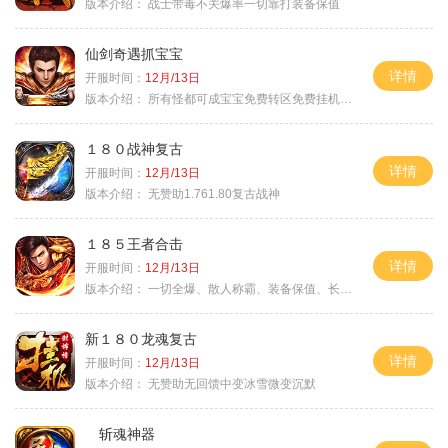
版本介绍：
战士带毒不关爆率一切靠打装备保值
仙剑奇遇抓宝宝
详情
开服时间：
12月/13日
版本介绍：
所有怪都可成宝宝免费转区免费挂机活动
１８０战神复古
详情
开服时间：
12月/13日
版本介绍：
无赞助1.761.80复古战神
１８５王者合击
详情
开服时间：
12月/13日
版本介绍：
一切全爆、散人称霸、装备保值、长期耐玩
新１８０龙魂复古
详情
开服时间：
12月/13日
版本介绍：
无赞助无回馈中变冰雪微变沉默
斩魂神器