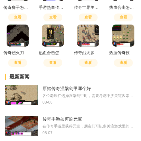
传奇狮子怎么打
手游热血传奇装备重铸
传奇世界主宰者多少钱
热血合击怎么转职业
查看
查看
查看
查看
传奇烈火刀法怎么样值得练吗
热血合击怎么玩升级快一点
传奇烈火多少级才练装备技能
热血传奇技能效果怎么样
查看
查看
查看
查看
最新新闻
原始传奇涅槃剑甲哪个好
各位老铁在选择涅槃剑甲时，需要考虑不少关键因素。涅槃剑甲不同于其他部位的装备，获取难度相对较高，大部分都要通过活动购买自选箱或者挖宝获得，单纯打怪基本打不出来。这
08-08
传奇手游如何刷元宝
在传奇手游里获得元宝，朋友们可以多关注游戏里的日常任务和各种限时活动。每天坚持完成除魔任务、参与血战到底活动、挑战怪物攻城以及加入群雄夺宝都是能稳定获得元宝的方式
08-07