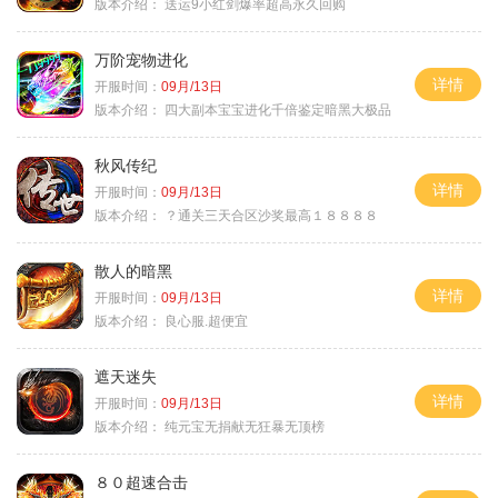
版本介绍：
送运9小红剑爆率超高永久回购
万阶宠物进化
详情
开服时间：
09月/13日
版本介绍：
四大副本宝宝进化千倍鉴定暗黑大极品
秋风传纪
详情
开服时间：
09月/13日
版本介绍：
？通关三天合区沙奖最高１８８８８
散人的暗黑
详情
开服时间：
09月/13日
版本介绍：
良心服.超便宜
遮天迷失
详情
开服时间：
09月/13日
版本介绍：
纯元宝无捐献无狂暴无顶榜
８０超速合击