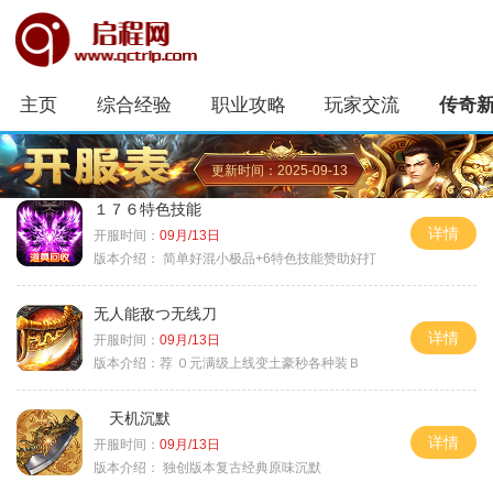
主页
综合经验
职业攻略
玩家交流
传奇
更新时间：2025-09-13
１７６特色技能
详情
开服时间：
09月/13日
版本介绍：
简单好混小极品+6特色技能赞助好打
无人能敌つ无线刀
详情
开服时间：
09月/13日
版本介绍：
荐 ０元满级上线变土豪秒各种装Ｂ
天机沉默
详情
开服时间：
09月/13日
版本介绍：
独创版本复古经典原味沉默