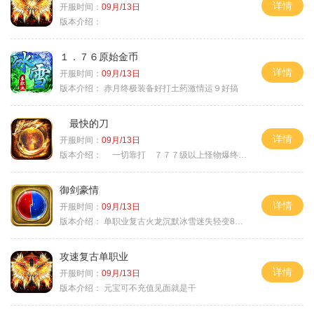
详情
开服时间：
09月/13日
版本介绍：
１．７６原始金币
详情
开服时间：
09月/13日
版本介绍：
赤月终极装备好打土药激情运９好搞
最快的刀
详情
开服时间：
09月/13日
版本介绍：
一切靠打 ７７７级以上怪物爆终极
御剑豪情
详情
开服时间：
09月/13日
版本介绍：
单职业复古火龙沉默冰雪迷失轻变8085
攻速复古单职业
详情
开服时间：
09月/13日
版本介绍：
元宝可不充值见面就是干