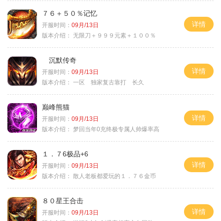
７６＋５０％记忆
详情
开服时间：
09月/13日
版本介绍：
无限刀＋９９９元素＋１００％
沉默传奇
详情
开服时间：
09月/13日
版本介绍：
一区 独家复古靠打 长久
巅峰熊猫
详情
开服时间：
09月/13日
版本介绍：
梦回当年0充终极专属人帅爆率高
１．７6极品+6
详情
开服时间：
09月/13日
版本介绍：
散人老板都爱玩的１．７６金币
８０星王合击
详情
开服时间：
09月/13日