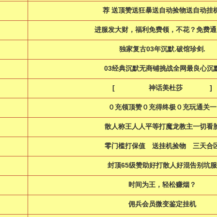
荐 送顶赞送狂暴送自动捡物送自动挂
进服发大财，福利免费领，不花？免费通
独家复古03年沉默.破馆珍剑.
03经典沉默无商铺挑战全网最良心沉
[ 神话美杜莎 ]
０充领顶赞０充得终极０充玩通关一
散人称王人人平等打魔龙教主一切看
零门槛打保值 送挂机捡物 三天合
封顶65级赞助好打散人好混告别坑服
时间为王，轻松赚烟？
佣兵会员微变鉴定挂机