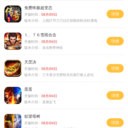
免费终极超变态
详情
开服时间：
08月/04日
版本介绍：
上线打币刀刀过亿智能挂机光柱满地
⒈、７６雪雨合击
详情
开服时间：
08月/04日
版本介绍：
攻击附带神技
天罡决
详情
开服时间：
08月/04日
版本介绍：
三天拿沙无赞助无坑靠打散人必玩
蛋蛋
详情
开服时间：
08月/04日
版本介绍：
直接起飞
欲望母树
详情
开服时间：
08月/04日