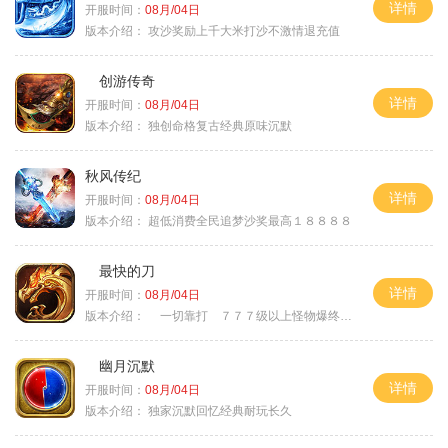
详情
开服时间：
08月/04日
版本介绍：
攻沙奖励上千大米打沙不激情退充值
创游传奇
详情
开服时间：
08月/04日
版本介绍：
独创命格复古经典原味沉默
秋风传纪
详情
开服时间：
08月/04日
版本介绍：
超低消费全民追梦沙奖最高１８８８８
最快的刀
详情
开服时间：
08月/04日
版本介绍：
一切靠打 ７７７级以上怪物爆终极
幽月沉默
详情
开服时间：
08月/04日
版本介绍：
独家沉默回忆经典耐玩长久