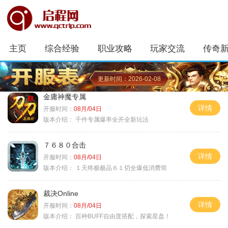
主页
综合经验
职业攻略
玩家交流
传奇
更新时间：2026-02-08
金庸神魔专属
详情
开服时间：
08月/04日
版本介绍：
千件专属爆率全开全新玩法
７６８０合击
详情
开服时间：
08月/04日
版本介绍：
１天终极极品６１切全爆低消费简
裁决Online
详情
开服时间：
08月/04日
版本介绍：
百种BUFF自由度搭配，探索星盘！