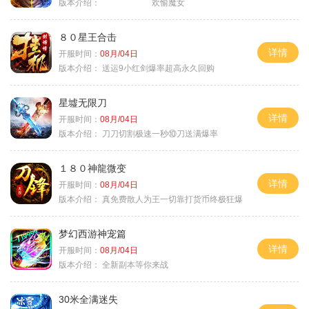
版本介绍：
欢愉魔女
８０星王合击
详情
开服时间：
08月/04日
版本介绍：
送运9小红剑爆率超高永久回购
星墟无限刀
详情
开服时间：
08月/04日
版本介绍：
刀刀切割极速一秒⑩刀送满爆率
１８０神龍微变
详情
开服时间：
08月/04日
版本介绍：
真免费散人为王一切靠打货币终极狂爆
梦幻西游神宠篇
详情
开服时间：
08月/04日
版本介绍：
全新副本等你来战
30米全满迷失