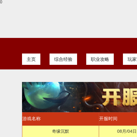
0
主页
综合经验
职业攻略
玩家
游戏名称
开服时间
奇缘沉默
08月/04日