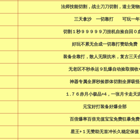
法师技能切割，战士刀刀切割，道士宠物
三天拿沙 一切靠打 可玩一
切割１秒９９９９９刀挂机自捡自回０
好玩不累无合成一切靠打赞助免费
装备全靠打，散人无限抗米，复古三天
无老区不秒杀运９乱爆自动捡取徊收
神器专属全屏秒捡群体切割全屏吸怪
１.７６赤月小极品+4，一张月卡走天
元宝好打装备好爆全部
百倍爆率百倍充值宝宝免费狂暴免费
星王+１无赞助无首冲长久稳定保值