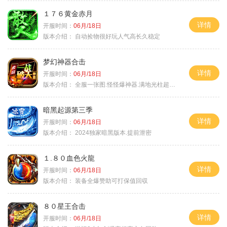
１７６黄金赤月
详情
开服时间：
06月/18日
版本介绍：
自动捡物很好玩人气高长久稳定
梦幻神器合击
详情
开服时间：
06月/18日
版本介绍：
全服一张图.怪怪爆神器.满地光柱超激情
暗黑起源第三季
详情
开服时间：
06月/18日
版本介绍：
2024独家暗黑版本.提前泄密
１.８０血色火龍
详情
开服时间：
06月/18日
版本介绍：
装备全爆赞助可打保值回収
８０星王合击
详情
开服时间：
06月/18日