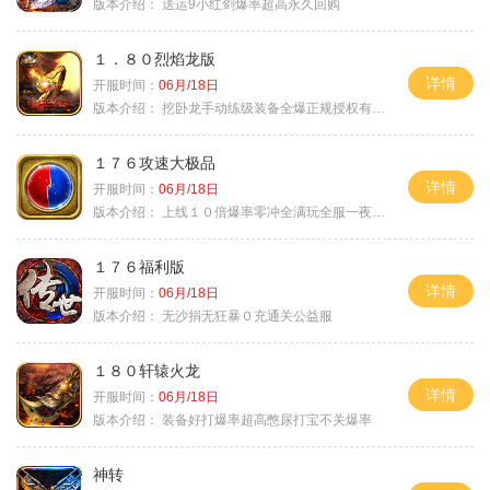
版本介绍：
送运9小红剑爆率超高永久回购
１．８０烈焰龙版
详情
开服时间：
06月/18日
版本介绍：
挖卧龙手动练级装备全爆正规授权有保障
１７６攻速大极品
详情
开服时间：
06月/18日
版本介绍：
上线１０倍爆率零冲全满玩全服一夜终极
１７６福利版
详情
开服时间：
06月/18日
版本介绍：
无沙捐无狂暴０充通关公益服
１８０轩辕火龙
详情
开服时间：
06月/18日
版本介绍：
装备好打爆率超高憋尿打宝不关爆率
神转