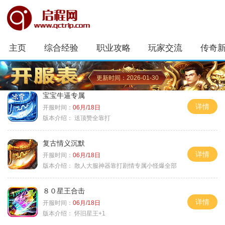
主页
综合经验
职业攻略
玩家交流
传奇
更新时间：2026-01-30
宝宝牛逼专属
详情
开服时间：
06月/18日
版本介绍：
送顶赞全靠打
复古情义沉默
详情
开服时间：
06月/18日
版本介绍：
散人大服神器靠打剧情专属小怪爆全部
８０星王合击
详情
开服时间：
06月/18日
版本介绍：
怀旧星王+1