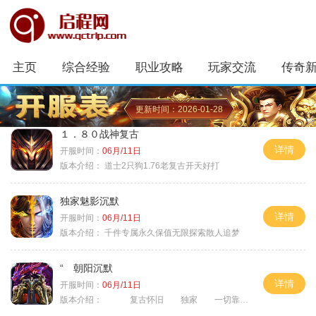
主页
综合经验
职业攻略
玩家交流
传奇
更新时间：2026-01-28
１．８０战神复古
详情
开服时间：
06月/11日
版本介绍：
道士2只狗1.76老复古开天好打
独家魅影沉默
详情
开服时间：
06月/11日
版本介绍：
千件专属永久保值无限探索散人追梦
“ 朝阳沉默
详情
开服时间：
06月/11日
版本介绍：
复古怀旧 独家 一切靠打