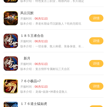
版本介绍：
特色复古三职业，精致内容，长久稳定
风云沉默
详情
开服时间：
06月/11日
版本介绍：
养老长期金币沉默散人？吃肉无暗坑
１８５王者合击
详情
开服时间：
06月/11日
版本介绍：
一切全爆、散人称霸、装备保值、长期耐玩
新月
详情
开服时间：
06月/11日
版本介绍：
复古情怀专属耐玩三天合区
７６小极品+7
详情
开服时间：
06月/11日
版本介绍：
龙魂+血脉+神通全是散人
１７６道士猛如虎