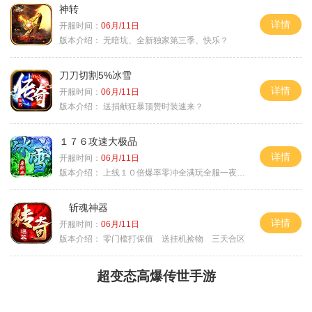
神转
详情
开服时间：
06月/11日
版本介绍：
无暗坑、全新独家第三季、快乐？
刀刀切割5%冰雪
详情
开服时间：
06月/11日
版本介绍：
送捐献狂暴顶赞时装速来？
１７６攻速大极品
详情
开服时间：
06月/11日
版本介绍：
上线１０倍爆率零冲全满玩全服一夜终极
斩魂神器
详情
开服时间：
06月/11日
版本介绍：
零门槛打保值 送挂机捡物 三天合区
超变态高爆传世手游