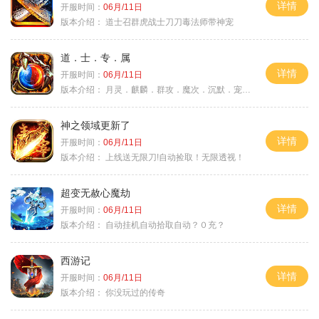
详情
开服时间：
06月/11日
版本介绍：
道士召群虎战士刀刀毒法师带神宠
道．士．专．属
详情
开服时间：
06月/11日
版本介绍：
月灵．麒麟．群攻．魔次．沉默．宠物．暗黑
神之领域更新了
详情
开服时间：
06月/11日
版本介绍：
上线送无限刀!自动捡取！无限透视！
超变无赦心魔劫
详情
开服时间：
06月/11日
版本介绍：
自动挂机自动拾取自动？０充？
西游记
详情
开服时间：
06月/11日
版本介绍：
你没玩过的传奇