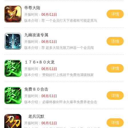
帝尊大陆
详情
开服时间：
06月/11日
版本介绍：
荐 一个会员打天下谁都有可能是黑马
九幽攻速专属
详情
开服时间：
06月/11日
版本介绍：
荐 超多大陆无限刀神器一个会员闯
１７６+８０火龙
详情
开服时间：
06月/11日
版本介绍：
赞助好打上线就干免费泡满级独家
免费８０合击
详情
开服时间：
06月/11日
版本介绍：
必爆终极剑甲永久爆率免费养老合击
老兵沉默
详情
开服时间：
06月/11日