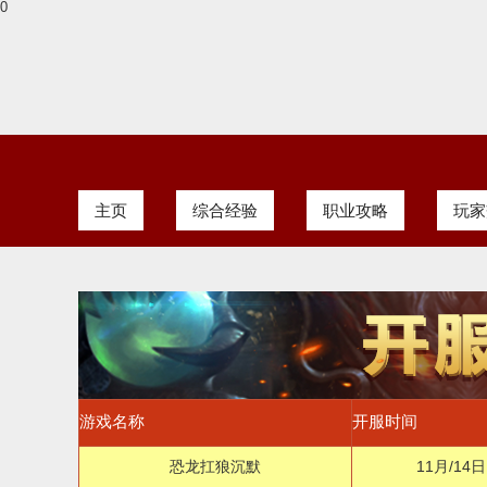
0
主页
综合经验
职业攻略
玩家
游戏名称
开服时间
恐龙扛狼沉默
11月/14日