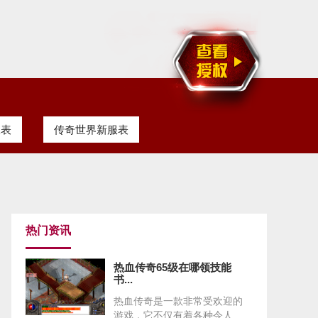
服表
传奇世界新服表
热门资讯
热血传奇65级在哪领技能
书...
热血传奇是一款非常受欢迎的
游戏，它不仅有着各种令人...