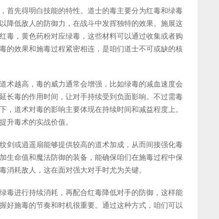
，首先得明白技能的特性。道士的毒主要分为红毒和绿毒
以降低敌人的防御力，在战斗中发挥独特的效果。施展这
红毒，黄色药粉对应绿毒，这些材料可以通过收集或者购
毒的效果和施毒过程紧密相连，是咱们道士不可或缺的核
道术越高，毒的威力通常会增强，比如绿毒的减血速度会
延长毒的作用时间，让对手持续受到负面影响。不过需毒
下，道术对毒的影响主要体现在持续时间和减益程度上。
提升毒术的实战价值。
纹剑或逍遥扇能够提供较高的道术加成，从而间接强化毒
加生命值和魔法防御的装备，能确保咱们在施毒过程中保
毒消耗敌人，这在面对强大对手时尤为关键。
绿毒进行持续消耗，再配合红毒降低对手的防御，这样能
握好施毒的节奏和时机很重要。通过这种方式，咱们可以
。