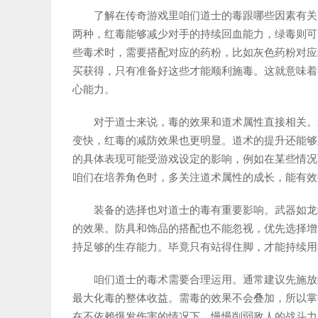
了解在传奇游戏里咱们道士的毒跟哪些因素有关
两种，红毒能够减少对手的持续回血能力，绿毒则可
些毒术时，需要搭配对应的药粉，比如灰色药粉对应
买获得，只有准备好这些才能顺利施毒。这就意味着
心能力。
对于道士来说，毒的效果和道术属性直接相关。
变快，红毒的减防效果也更明显。道术的提升还能够
的具体表现可能受游戏设定的影响，例如在某些情况
咱们在培养角色时，多关注道术属性的成长，能有效
装备的选择也对道士的毒有重要影响。武器如龙
的效果。防具和饰品的搭配也不能忽视，优先选择增
持足够的生存能力。毕竟只有站得住脚，才能持续用
咱们道士的毒术需要合理运用。通常建议先施放
最大化毒的整体收益。需毒的效果不会叠加，所以掌
在不依赖爆发伤害的情况下，慢慢削弱敌人的战斗力