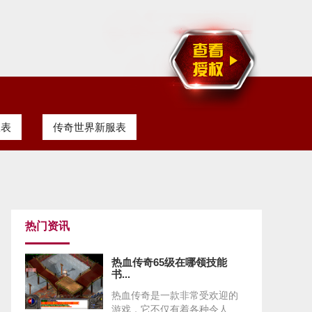
服表
传奇世界新服表
热门资讯
热血传奇65级在哪领技能
书...
热血传奇是一款非常受欢迎的
游戏，它不仅有着各种令人...