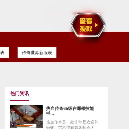
服表
传奇世界新服表
热门资讯
热血传奇65级在哪领技能
书...
热血传奇是一款非常受欢迎的
游戏，它不仅有着各种令人...