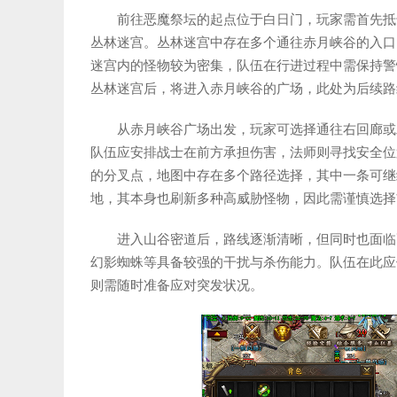
前往恶魔祭坛的起点位于白日门，玩家需首先抵
丛林迷宫。丛林迷宫中存在多个通往赤月峡谷的入口
迷宫内的怪物较为密集，队伍在行进过程中需保持警
丛林迷宫后，将进入赤月峡谷的广场，此处为后续路
从赤月峡谷广场出发，玩家可选择通往右回廊或
队伍应安排战士在前方承担伤害，法师则寻找安全位
的分叉点，地图中存在多个路径选择，其中一条可继
地，其本身也刷新多种高威胁怪物，因此需谨慎选择
进入山谷密道后，路线逐渐清晰，但同时也面临
幻影蜘蛛等具备较强的干扰与杀伤能力。队伍在此应
则需随时准备应对突发状况。