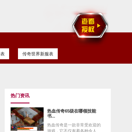
服表
传奇世界新服表
热门资讯
热血传奇65级在哪领技能
书...
热血传奇是一款非常受欢迎的
游戏，它不仅有着各种令人...